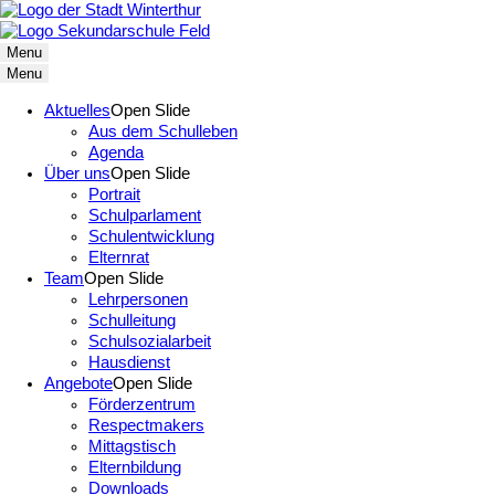
Menu
Menu
Aktuelles
Open Slide
Aus dem Schulleben
Agenda
Über uns
Open Slide
Portrait
Schulparlament
Schulentwicklung
Elternrat
Team
Open Slide
Lehrpersonen
Schulleitung
Schulsozialarbeit
Hausdienst
Angebote
Open Slide
Förderzentrum
Respectmakers
Mittagstisch
Elternbildung
Downloads